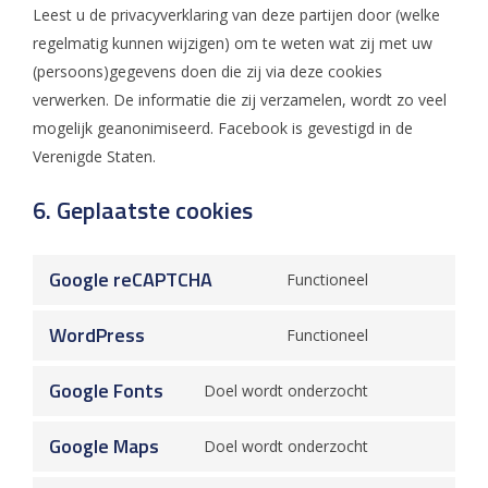
Leest u de privacyverklaring van deze partijen door (welke
regelmatig kunnen wijzigen) om te weten wat zij met uw
(persoons)gegevens doen die zij via deze cookies
verwerken. De informatie die zij verzamelen, wordt zo veel
mogelijk geanonimiseerd. Facebook is gevestigd in de
Verenigde Staten.
6. Geplaatste cookies
Google reCAPTCHA
Functioneel
Consent
to
WordPress
Functioneel
Consent
service
to
google-
Google Fonts
Doel wordt onderzocht
Consent
service
recaptcha
to
wordpress
Google Maps
Doel wordt onderzocht
Consent
service
to