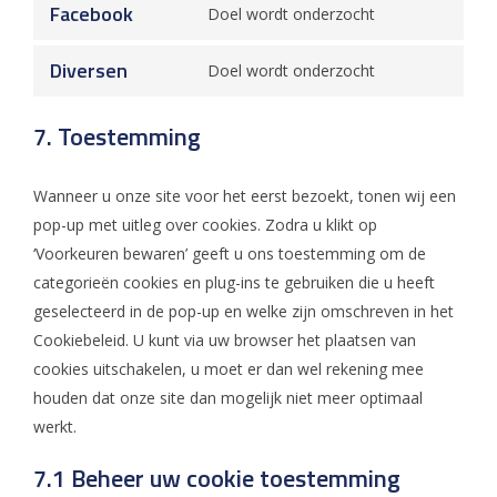
google-
Facebook
Doel wordt onderzocht
Consent
service
fonts
to
google-
Diversen
Doel wordt onderzocht
Consent
service
maps
to
facebook
7. Toestemming
service
diversen
Wanneer u onze site voor het eerst bezoekt, tonen wij een
pop-up met uitleg over cookies. Zodra u klikt op
‘Voorkeuren bewaren’ geeft u ons toestemming om de
categorieën cookies en plug-ins te gebruiken die u heeft
geselecteerd in de pop-up en welke zijn omschreven in het
Cookiebeleid. U kunt via uw browser het plaatsen van
cookies uitschakelen, u moet er dan wel rekening mee
houden dat onze site dan mogelijk niet meer optimaal
werkt.
7.1 Beheer uw cookie toestemming